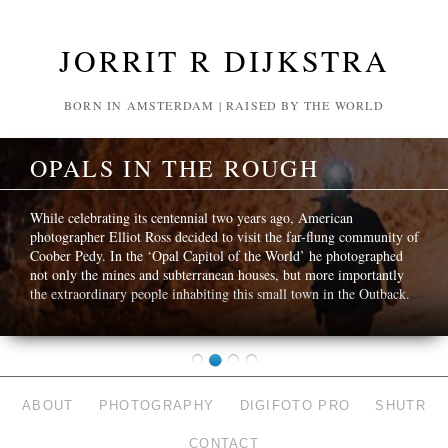
JORRIT R DIJKSTRA
BORN IN AMSTERDAM | RAISED BY THE WORLD
OPALS IN THE ROUGH
While celebrating its centennial two years ago, American
photographer Elliot Ross decided to visit the far-flung community of
Coober Pedy. In the ‘Opal Capitol of the World’ he photographed
not only the mines and subterranean houses, but more importantly
the extraordinary people inhabiting this small town in the Outback.
ABOUT
PHOTOGRAPHY
DIGIFOTO PRO
SHUTR
CONTACT