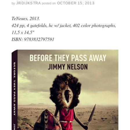
JRDIJKSTRA
OCTOBER 15, 2013
by
posted on
TeNeues, 2013.
424 pp, 4 gatefolds, hc w/ jacket, 402 color photographs,
11,5 x 14,5″
ISBN: 9783832797591