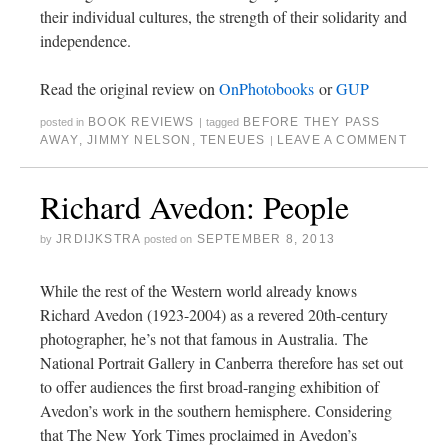
their individual cultures, the strength of their solidarity and
independence.
Read the original review on
OnPhotobooks
or
GUP
BOOK REVIEWS
BEFORE THEY PASS
posted in
|
tagged
AWAY
,
JIMMY NELSON
,
TENEUES
LEAVE A COMMENT
|
Richard Avedon: People
JRDIJKSTRA
SEPTEMBER 8, 2013
by
posted on
While the rest of the Western world already knows
Richard Avedon (1923-2004) as a revered 20th-century
photographer, he’s not that famous in Australia. The
National Portrait Gallery in Canberra therefore has set out
to offer audiences the first broad-ranging exhibition of
Avedon’s work in the southern hemisphere. Considering
that The New York Times proclaimed in Avedon’s