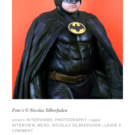
Foto’s © Nicolas Silberfaden
INTERVIEWS
,
PHOTOGRAPHY
posted in
|
tagged
INTERVIEW
,
MENU
,
NICOLAS SILBERFADEN
LEAVE A
|
COMMENT