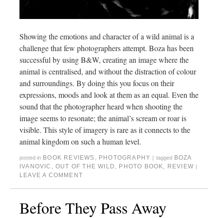
Showing the emotions and character of a wild animal is a
challenge that few photographers attempt. Boza has been
successful by using B&W, creating an image where the
animal is centralised, and without the distraction of colour
and surroundings. By doing this you focus on their
expressions, moods and look at them as an equal. Even the
sound that the photographer heard when shooting the
image seems to resonate; the animal’s scream or roar is
visible. This style of imagery is rare as it connects to the
animal kingdom on such a human level.
BOOK REVIEWS
,
PHOTOGRAPHY
BOZA
posted in
|
tagged
IVANOVIC
,
OUT OF THE WILD
,
PHOTO BOOK
,
REVIEW
|
LEAVE A COMMENT
Before They Pass Away