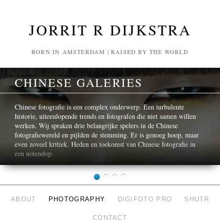
JORRIT R DIJKSTRA
BORN IN AMSTERDAM | RAISED BY THE WORLD
CHINESE GALERIES
Chinese fotografie is een complex onderwerp. Een turbulente
historie, uiteenlopende trends en fotografen die niet samen willen
werken. Wij spraken drie belangrijke spelers in de Chinese
fotografiewereld en pijlden de stemming. Er is genoeg hoop, maar
even zoveel kritiek. Heden en toekomst van Chinese fotografie in
een notendop.
ABOUT
PHOTOGRAPHY
DIGIFOTO PRO
SHUTR
CONTACT