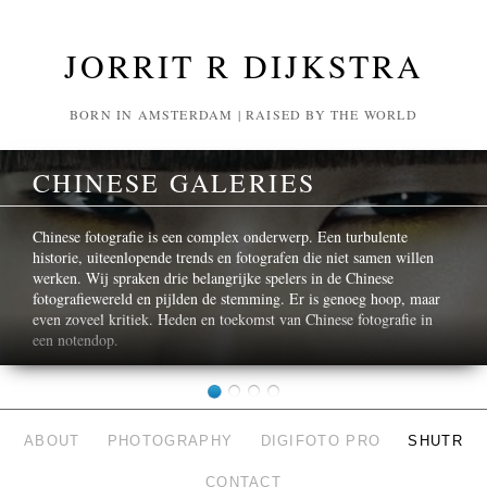
JORRIT R DIJKSTRA
BORN IN AMSTERDAM | RAISED BY THE WORLD
CHINESE GALERIES
Chinese fotografie is een complex onderwerp. Een turbulente
historie, uiteenlopende trends en fotografen die niet samen willen
werken. Wij spraken drie belangrijke spelers in de Chinese
fotografiewereld en pijlden de stemming. Er is genoeg hoop, maar
even zoveel kritiek. Heden en toekomst van Chinese fotografie in
een notendop.
ABOUT
PHOTOGRAPHY
DIGIFOTO PRO
SHUTR
CONTACT