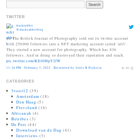
TWITTER
duckrabbit
@duckrabbitblog
So The British Journal of Photography sold out its twitter account
with 250000 followers into a NFT marketing account called 'art3'.
They started a new account for photography. Which has 836
followers. And in doing so destroyed their reputation and reach.
pic.twitter.com/KDI0HpT2fW
11:26 PM · February 3, 2022
·
Retweeted by Jorrit R Dijkstra
CATEGORIES
3voor12
(39)
Amsterdam
(18)
Den Haag
(5)
Flevoland
(16)
Africanah
(4)
Betribes
(3)
De Pers
(44)
Download van de Dag
(41)
Interviews
(3)