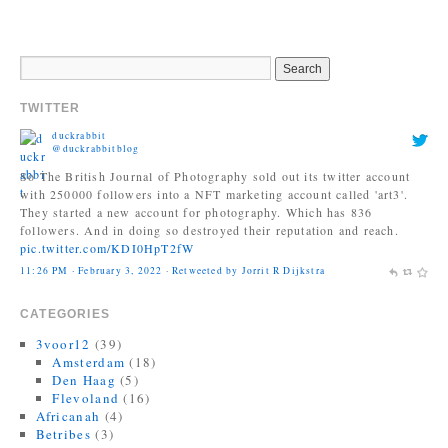
TWITTER
duckrabbit
@duckrabbitblog
So The British Journal of Photography sold out its twitter account
with 250000 followers into a NFT marketing account called 'art3'.
They started a new account for photography. Which has 836
followers. And in doing so destroyed their reputation and reach.
pic.twitter.com/KDI0HpT2fW
11:26 PM · February 3, 2022
·
Retweeted by Jorrit R Dijkstra
CATEGORIES
3voor12
(39)
Amsterdam
(18)
Den Haag
(5)
Flevoland
(16)
Africanah
(4)
Betribes
(3)