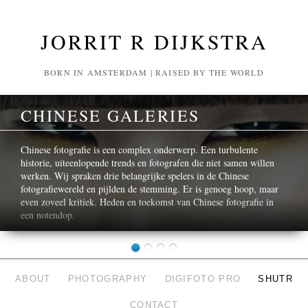
JORRIT R DIJKSTRA
BORN IN AMSTERDAM | RAISED BY THE WORLD
CHINESE GALERIES
Chinese fotografie is een complex onderwerp. Een turbulente
historie, uiteenlopende trends en fotografen die niet samen willen
werken. Wij spraken drie belangrijke spelers in de Chinese
fotografiewereld en pijlden de stemming. Er is genoeg hoop, maar
even zoveel kritiek. Heden en toekomst van Chinese fotografie in
een notendop.
ABOUT
PHOTOGRAPHY
DIGIFOTO PRO
SHUTR
CONTACT