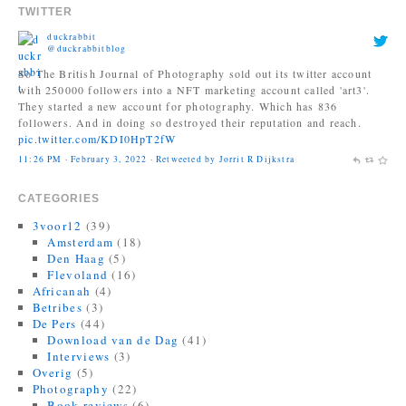
TWITTER
duckrabbit
@duckrabbitblog
So The British Journal of Photography sold out its twitter account
with 250000 followers into a NFT marketing account called 'art3'.
They started a new account for photography. Which has 836
followers. And in doing so destroyed their reputation and reach.
pic.twitter.com/KDI0HpT2fW
11:26 PM · February 3, 2022
·
Retweeted by Jorrit R Dijkstra
CATEGORIES
3voor12
(39)
Amsterdam
(18)
Den Haag
(5)
Flevoland
(16)
Africanah
(4)
Betribes
(3)
De Pers
(44)
Download van de Dag
(41)
Interviews
(3)
Overig
(5)
Photography
(22)
Book reviews
(6)