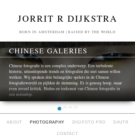
JORRIT R DIJKSTRA
BORN IN AMSTERDAM | RAISED BY THE WORLD
CHINESE GALERIES
Chinese fotografie is een complex onderwerp. Een turbulente
historie, uiteenlopende trends en fotografen die niet samen willen
werken. Wij spraken drie belangrijke spelers in de Chinese
fotografiewereld en pijlden de stemming. Er is genoeg hoop, maar
even zoveel kritiek. Heden en toekomst van Chinese fotografie in
een notendop.
ABOUT
PHOTOGRAPHY
DIGIFOTO PRO
SHUTR
CONTACT