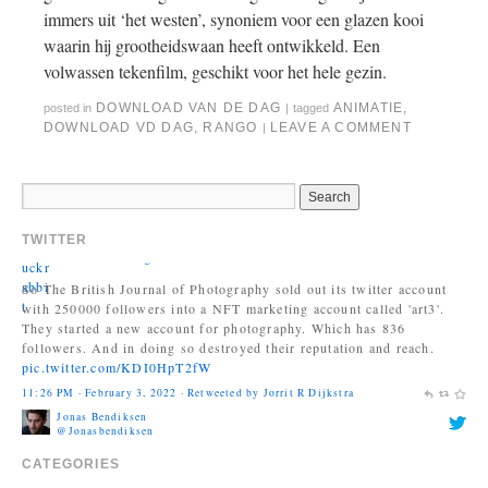
immers uit ‘het westen’, synoniem voor een glazen kooi
waarin hij grootheidswaan heeft ontwikkeld. Een
volwassen tekenfilm, geschikt voor het hele gezin.
DOWNLOAD VAN DE DAG
ANIMATIE
,
posted in
|
tagged
duckrabbit
DOWNLOAD VD DAG
,
RANGO
LEAVE A COMMENT
|
@duckrabbitblog
So The British Journal of Photography sold out its twitter account
with 250000 followers into a NFT marketing account called 'art3'.
They started a new account for photography. Which has 836
followers. And in doing so destroyed their reputation and reach.
TWITTER
pic.twitter.com/KDI0HpT2fW
11:26 PM · February 3, 2022
·
Retweeted by Jorrit R Dijkstra
Jonas Bendiksen
@Jonasbendiksen
Finally, I can be a good honest upright citizen again. If you already
have The Book of Veles, I hope you still like it....
twitter.com/MagnumPhotos/s…
10:35 AM · September 21, 2021
·
Retweeted by Jorrit R Dijkstra
CATEGORIES