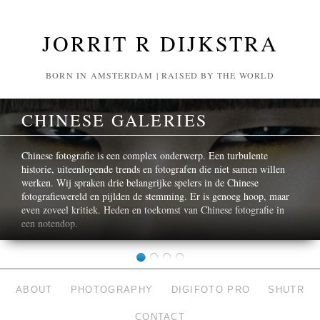
JORRIT R DIJKSTRA
BORN IN AMSTERDAM | RAISED BY THE WORLD
CHINESE GALERIES
Chinese fotografie is een complex onderwerp. Een turbulente
historie, uiteenlopende trends en fotografen die niet samen willen
werken. Wij spraken drie belangrijke spelers in de Chinese
fotografiewereld en pijlden de stemming. Er is genoeg hoop, maar
even zoveel kritiek. Heden en toekomst van Chinese fotografie in
een notendop.
ABOUT
PHOTOGRAPHY
DIGIFOTO PRO
SHUTR
CONTACT