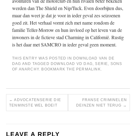
avonturen van de motorclub en hun rivalen beter bekeken
werden dan The Shield en Nip/Tuck. Even doorbijten dus,
maar dan weet je dat je voor in ieder geval zes seizoenen
goed zit. Het verhaal vormt zich met name rondom de
familie Teller-Morrow en hun invloed op het leven van de
inwoners in de fictieve stad Charming in Californië. Rustig
is het daar met SAMCRO in ieder geval geen moment.
THIS ENTRY WAS POSTED IN
DOWNLOAD VAN DE
DAG
AND TAGGED
DOWNLOAD VD DAG
,
SERIE
,
SONS
OF ANARCHY
. BOOKMARK THE
PERMALINK
.
←
ADVOCATENSERIE DIE
FRANSE CRIMINELEN
TENMINSTE WEL BOEIT
DEINZEN NIET TERUG
→
LEAVE A REPLY