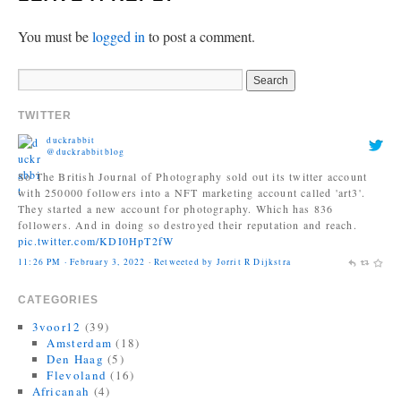
You must be
logged in
to post a comment.
TWITTER
duckrabbit
@duckrabbitblog
So The British Journal of Photography sold out its twitter account
with 250000 followers into a NFT marketing account called 'art3'.
They started a new account for photography. Which has 836
followers. And in doing so destroyed their reputation and reach.
pic.twitter.com/KDI0HpT2fW
11:26 PM · February 3, 2022
·
Retweeted by Jorrit R Dijkstra
Jonas Bendiksen
@Jonasbendiksen
Finally, I can be a good honest upright citizen again. If you already
CATEGORIES
have The Book of Veles, I hope you still like it....
3voor12
(39)
twitter.com/MagnumPhotos/s…
Amsterdam
(18)
10:35 AM · September 21, 2021
·
Retweeted by Jorrit R Dijkstra
Den Haag
(5)
Flevoland
(16)
Africanah
(4)