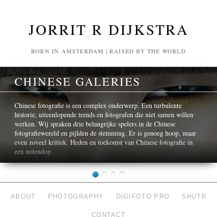
JORRIT R DIJKSTRA
BORN IN AMSTERDAM | RAISED BY THE WORLD
CHINESE GALERIES
Chinese fotografie is een complex onderwerp. Een turbulente
historie, uiteenlopende trends en fotografen die niet samen willen
werken. Wij spraken drie belangrijke spelers in de Chinese
fotografiewereld en pijlden de stemming. Er is genoeg hoop, maar
even zoveel kritiek. Heden en toekomst van Chinese fotografie in
een notendop.
ABOUT
PHOTOGRAPHY
DIGIFOTO PRO
SHUTR
CONTACT