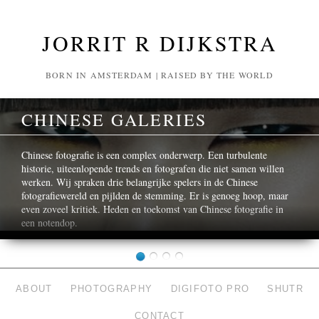
JORRIT R DIJKSTRA
BORN IN AMSTERDAM | RAISED BY THE WORLD
CHINESE GALERIES
Chinese fotografie is een complex onderwerp. Een turbulente
historie, uiteenlopende trends en fotografen die niet samen willen
werken. Wij spraken drie belangrijke spelers in de Chinese
fotografiewereld en pijlden de stemming. Er is genoeg hoop, maar
even zoveel kritiek. Heden en toekomst van Chinese fotografie in
een notendop.
ABOUT
PHOTOGRAPHY
DIGIFOTO PRO
SHUTR
CONTACT