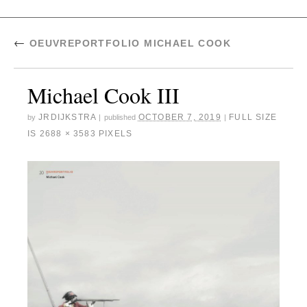
←
OEUVREPORTFOLIO MICHAEL COOK
Michael Cook III
JRDIJKSTRA
OCTOBER 7, 2019
FULL SIZE
by
|
published
|
IS
2688 × 3583
PIXELS