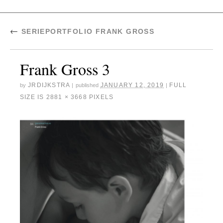
←
SERIEPORTFOLIO FRANK GROSS
Frank Gross 3
JRDIJKSTRA
JANUARY 12, 2019
FULL
by
|
published
|
SIZE IS
2881 × 3668
PIXELS