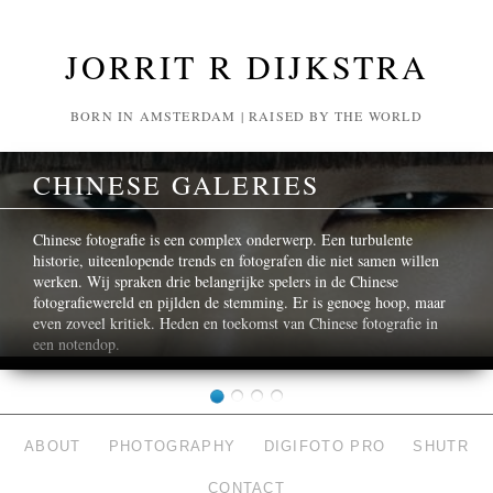
JORRIT R DIJKSTRA
BORN IN AMSTERDAM | RAISED BY THE WORLD
CHINESE GALERIES
Chinese fotografie is een complex onderwerp. Een turbulente
historie, uiteenlopende trends en fotografen die niet samen willen
werken. Wij spraken drie belangrijke spelers in de Chinese
fotografiewereld en pijlden de stemming. Er is genoeg hoop, maar
even zoveel kritiek. Heden en toekomst van Chinese fotografie in
een notendop.
ABOUT
PHOTOGRAPHY
DIGIFOTO PRO
SHUTR
CONTACT