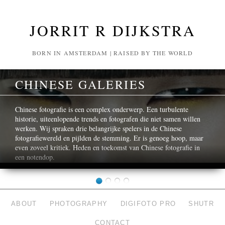
JORRIT R DIJKSTRA
BORN IN AMSTERDAM | RAISED BY THE WORLD
CHINESE GALERIES
Chinese fotografie is een complex onderwerp. Een turbulente
historie, uiteenlopende trends en fotografen die niet samen willen
werken. Wij spraken drie belangrijke spelers in de Chinese
fotografiewereld en pijlden de stemming. Er is genoeg hoop, maar
even zoveel kritiek. Heden en toekomst van Chinese fotografie in
een notendop.
ABOUT
PHOTOGRAPHY
DIGIFOTO PRO
SHUTR
CONTACT