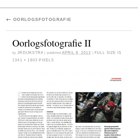
←
OORLOGSFOTOGRAFIE
Oorlogsfotografie II
JRDIJKSTRA
APRIL 8, 2013
FULL SIZE IS
by
|
published
|
1341 × 1803
PIXELS