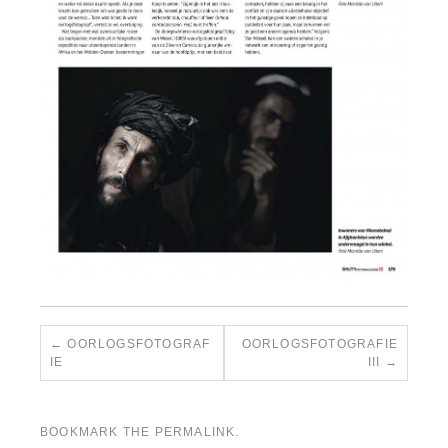
OORLOGSFOTOGRAF
OORLOGSFOTOGRAFIE
IE
III
BOOKMARK THE
PERMALINK
.