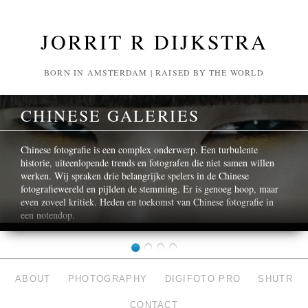
JORRIT R DIJKSTRA
BORN IN AMSTERDAM | RAISED BY THE WORLD
CHINESE GALERIES
Chinese fotografie is een complex onderwerp. Een turbulente
historie, uiteenlopende trends en fotografen die niet samen willen
werken. Wij spraken drie belangrijke spelers in de Chinese
fotografiewereld en pijlden de stemming. Er is genoeg hoop, maar
even zoveel kritiek. Heden en toekomst van Chinese fotografie in
een notendop.
ABOUT
PHOTOGRAPHY
DIGIFOTO PRO
SHUTR
CONTACT