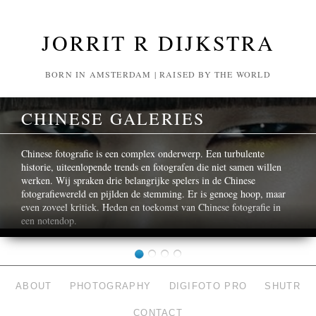
JORRIT R DIJKSTRA
BORN IN AMSTERDAM | RAISED BY THE WORLD
CHINESE GALERIES
Chinese fotografie is een complex onderwerp. Een turbulente
historie, uiteenlopende trends en fotografen die niet samen willen
werken. Wij spraken drie belangrijke spelers in de Chinese
fotografiewereld en pijlden de stemming. Er is genoeg hoop, maar
even zoveel kritiek. Heden en toekomst van Chinese fotografie in
een notendop.
ABOUT
PHOTOGRAPHY
DIGIFOTO PRO
SHUTR
CONTACT