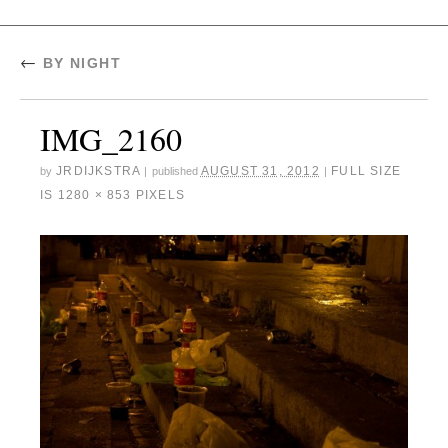
←
BY NIGHT
IMG_2160
JRDIJKSTRA
AUGUST 31, 2012
FULL SIZE
by
|
published
|
IS
1280 × 853
PIXELS